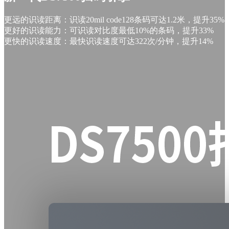
更远的识读距离：识读20mil code128条码可达1.2米，提升35%
更好的识读能力：可识读对比度最低10%的条码，提升33%
更快的识读速度：最快识读速度可达322次/分钟，提升14%