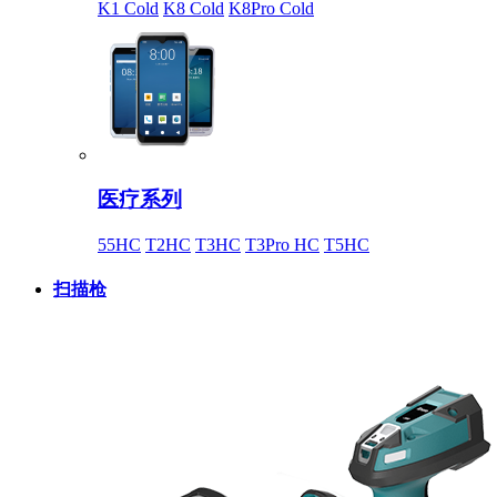
K1 Cold
K8 Cold
K8Pro Cold
医疗系列
55HC
T2HC
T3HC
T3Pro HC
T5HC
扫描枪