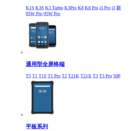
K1S
K3S
K3 Turbo
K3Pro
K8
K8 Pro
i3 Pro
i3
新
95W Pro
95W Pro
通用型全屏终端
T5
T1
T1S
T1 Pro
T2
T21K
T21X
T3
T3 Pro
50P
平板系列