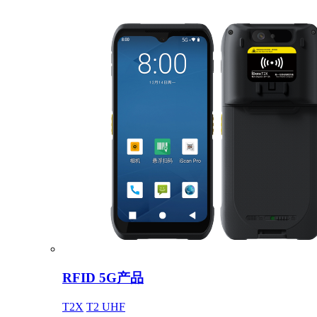
RFID 5G产品
T2X
T2 UHF