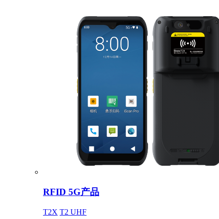
RFID 5G产品
T2X
T2 UHF