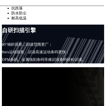
抗跌落
防水防尘
耐高低温
自研扫描引擎
60°倾斜容差，识读范围更广；
8m/s运动容差，识读高速运动条码更快；
DPM条码、金属蚀刻条码等难识读条码轻松识读。