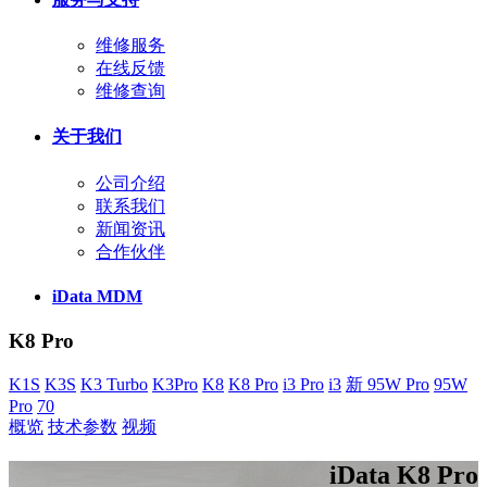
维修服务
在线反馈
维修查询
关于我们
公司介绍
联系我们
新闻资讯
合作伙伴
iData MDM
K8 Pro
K1S
K3S
K3 Turbo
K3Pro
K8
K8 Pro
i3 Pro
i3
新 95W Pro
95W
Pro
70
概览
技术参数
视频
iData K8 Pro