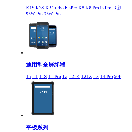
K1S
K3S
K3 Turbo
K3Pro
K8
K8 Pro
i3 Pro
i3
新
95W Pro
95W Pro
通用型全屏终端
T5
T1
T1S
T1 Pro
T2
T21K
T21X
T3
T3 Pro
50P
平板系列