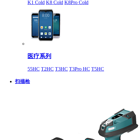
K1 Cold
K8 Cold
K8Pro Cold
医疗系列
55HC
T2HC
T3HC
T3Pro HC
T5HC
扫描枪