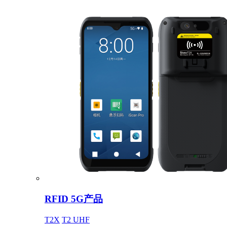
RFID 5G产品
T2X
T2 UHF