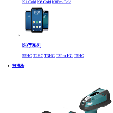
K1 Cold
K8 Cold
K8Pro Cold
医疗系列
55HC
T2HC
T3HC
T3Pro HC
T5HC
扫描枪