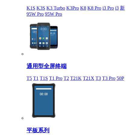
K1S
K3S
K3 Turbo
K3Pro
K8
K8 Pro
i3 Pro
i3
新
95W Pro
95W Pro
通用型全屏终端
T5
T1
T1S
T1 Pro
T2
T21K
T21X
T3
T3 Pro
50P
平板系列