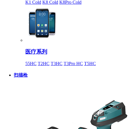
K1 Cold
K8 Cold
K8Pro Cold
医疗系列
55HC
T2HC
T3HC
T3Pro HC
T5HC
扫描枪