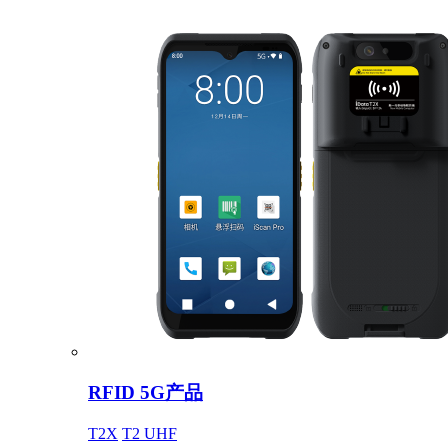
RFID 5G产品
T2X
T2 UHF