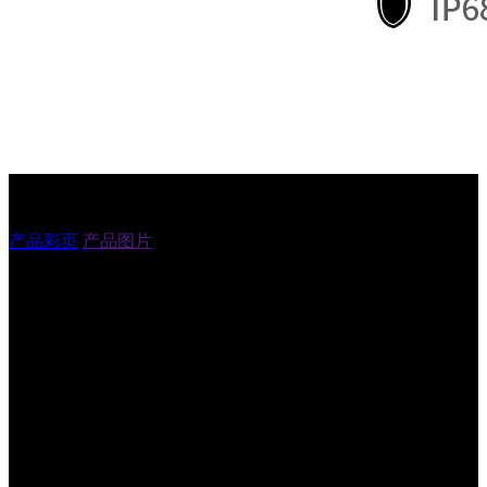
K8Pro Cold规格参数
产品彩页
产品图片
系统配置
处理器
8核2.45GHz 高性能处理器
操作系统
Android 14.0
内存
64GB+4GB（标配）
（ROM+RAM）
SIM
双Nano SIM卡
扩展插槽
Micro SD卡（最高支持128G）