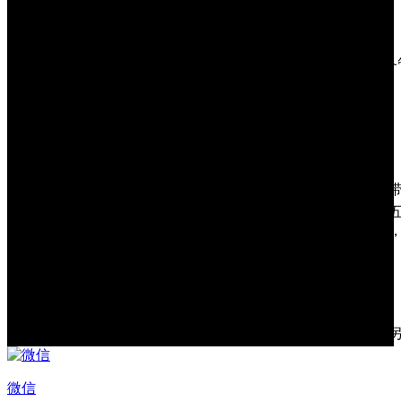
开发支持
开发语言
Java
iScan API（扫描开发包），Device API（
开发API
发包），Android标准接口
开发工具
Eclipse/Android Studio
设备配件
标准配件
USB数据线*1，电源适配器*1，手绳*1，背带
电源适配器（快充），二合一座充，多功能
可选配件
电卡夹，单座充，主机四联充，电池四联充
套
温馨提示
******
因产品线不定期更新，内容如有变更，恕不
微信