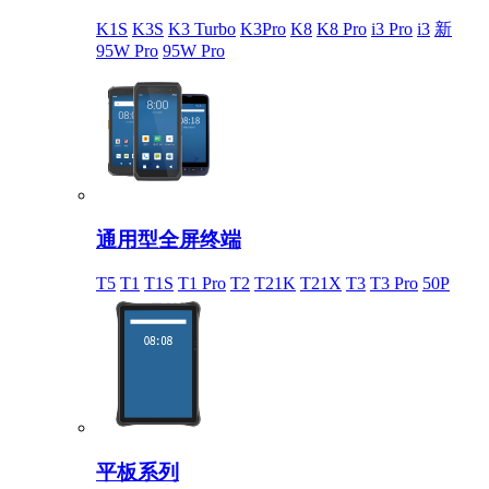
K1S
K3S
K3 Turbo
K3Pro
K8
K8 Pro
i3 Pro
i3
新
95W Pro
95W Pro
通用型全屏终端
T5
T1
T1S
T1 Pro
T2
T21K
T21X
T3
T3 Pro
50P
平板系列