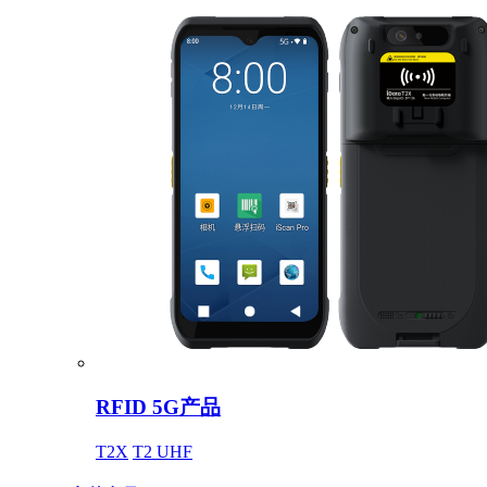
RFID 5G产品
T2X
T2 UHF