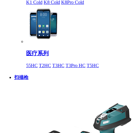
K1 Cold
K8 Cold
K8Pro Cold
医疗系列
55HC
T2HC
T3HC
T3Pro HC
T5HC
扫描枪