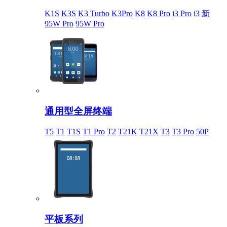
K1S
K3S
K3 Turbo
K3Pro
K8
K8 Pro
i3 Pro
i3
新
95W Pro
95W Pro
通用型全屏终端
T5
T1
T1S
T1 Pro
T2
T21K
T21X
T3
T3 Pro
50P
平板系列