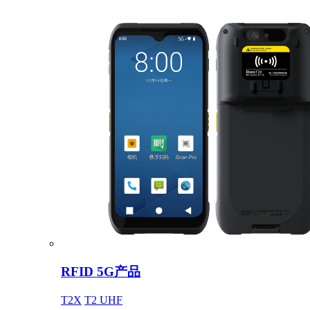
RFID 5G产品
T2X
T2 UHF