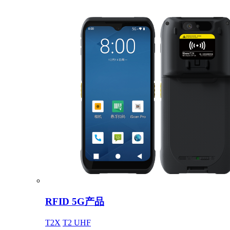
RFID 5G产品
T2X
T2 UHF