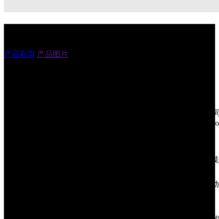
T5HC规格参数
产品彩页
产品图片
处理器
8核2.4GHz高性能处理器
操作系统
Android 14.0
内存
64GB+6BG 128GB+8GB（选配）
（ROM+RAM)
三选二卡槽，支持双卡双待 *三选二卡槽：可
SIM
卡，nano SIM卡+nano SIM卡/nano SIM卡+Micr
扩展插槽
Micro SD卡（最高支持512GB）
显示屏
6英寸，分辨率2160*1080像素，IPS
触控屏
工业级电容屏，支持湿手操作/多点触控/手套
瞳孔灯
黄白双色灯
后置1600万像素主摄+30万像素副摄，支持自
摄像头
焦/PDAF，前置800万像素
闪光灯
1A闪光灯
共6键，侧面扫描键*2，侧面电源键*1，音量±