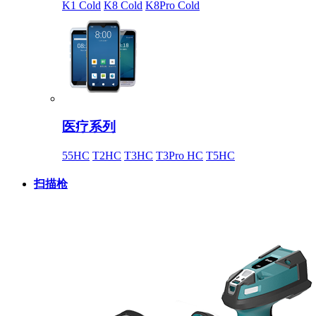
K1 Cold
K8 Cold
K8Pro Cold
医疗系列
55HC
T2HC
T3HC
T3Pro HC
T5HC
扫描枪