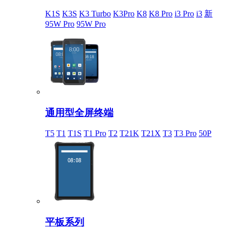
K1S
K3S
K3 Turbo
K3Pro
K8
K8 Pro
i3 Pro
i3
新
95W Pro
95W Pro
通用型全屏终端
T5
T1
T1S
T1 Pro
T2
T21K
T21X
T3
T3 Pro
50P
平板系列