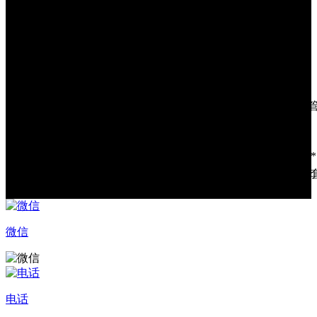
蓝牙
Bluetooth 5.2 LE
频率
13.56MHz
读取距离
60mm以内
通讯协议
ISO14443A/14443B/15693
开发语言
Java
iScan API（扫描开发包），Device API（设
开发API
发包），Android标准接口
开发工具
Eclipse/Android Studio
标准配件
USB数据线*1，电源适配器*1，背带*1，电池*
二合一座充、主机四联充、电池四联充、保护
可选配件
护膜
微信
电话