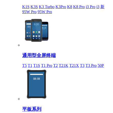
K1S
K3S
K3 Turbo
K3Pro
K8
K8 Pro
i3 Pro
i3
新
95W Pro
95W Pro
通用型全屏终端
T5
T1
T1S
T1 Pro
T2
T21K
T21X
T3
T3 Pro
50P
平板系列