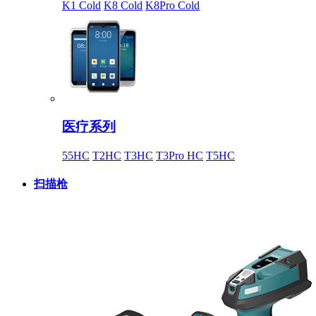
K1 Cold
K8 Cold
K8Pro Cold
医疗系列
55HC
T2HC
T3HC
T3Pro HC
T5HC
扫描枪