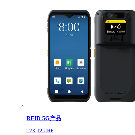
RFID 5G产品
T2X
T2 UHF