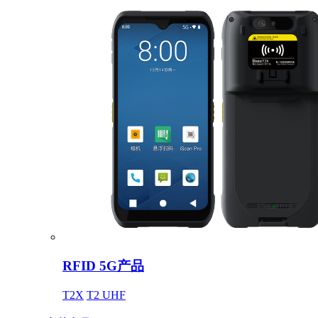
RFID 5G产品
T2X
T2 UHF