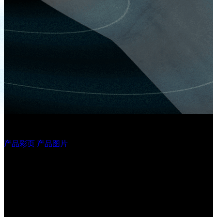
J16 系列规格参数
产品彩页
产品图片
性能参数
图像传
1280*800像素
感器
光源
WHITE，RED，BLUE