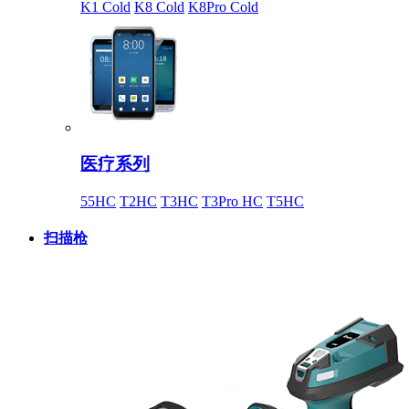
K1 Cold
K8 Cold
K8Pro Cold
医疗系列
55HC
T2HC
T3HC
T3Pro HC
T5HC
扫描枪