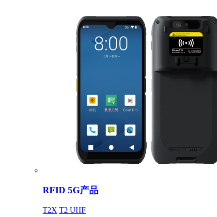
RFID 5G产品
T2X
T2 UHF