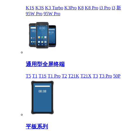
K1S
K3S
K3 Turbo
K3Pro
K8
K8 Pro
i3 Pro
i3
新
95W Pro
95W Pro
通用型全屏终端
T5
T1
T1S
T1 Pro
T2
T21K
T21X
T3
T3 Pro
50P
平板系列