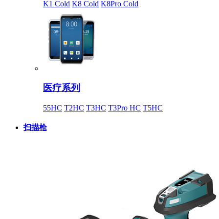
K1 Cold
K8 Cold
K8Pro Cold
医疗系列
55HC
T2HC
T3HC
T3Pro HC
T5HC
扫描枪