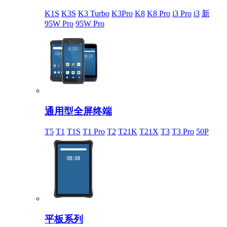
K1S
K3S
K3 Turbo
K3Pro
K8
K8 Pro
i3 Pro
i3
新
95W Pro
95W Pro
通用型全屏终端
T5
T1
T1S
T1 Pro
T2
T21K
T21X
T3
T3 Pro
50P
平板系列