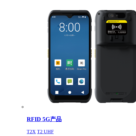
RFID 5G产品
T2X
T2 UHF