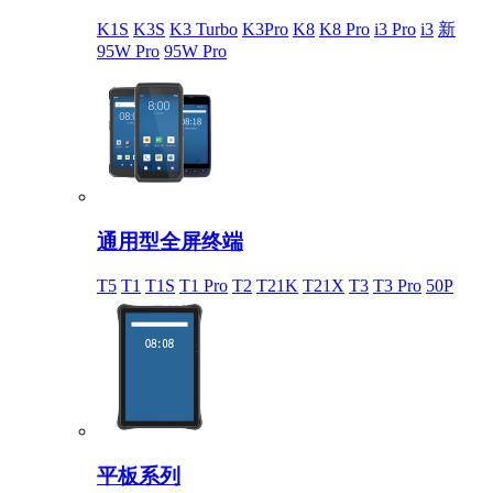
K1S
K3S
K3 Turbo
K3Pro
K8
K8 Pro
i3 Pro
i3
新
95W Pro
95W Pro
通用型全屏终端
T5
T1
T1S
T1 Pro
T2
T21K
T21X
T3
T3 Pro
50P
平板系列