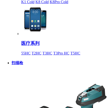
K1 Cold
K8 Cold
K8Pro Cold
医疗系列
55HC
T2HC
T3HC
T3Pro HC
T5HC
扫描枪