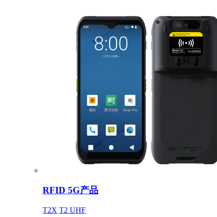
RFID 5G产品
T2X
T2 UHF